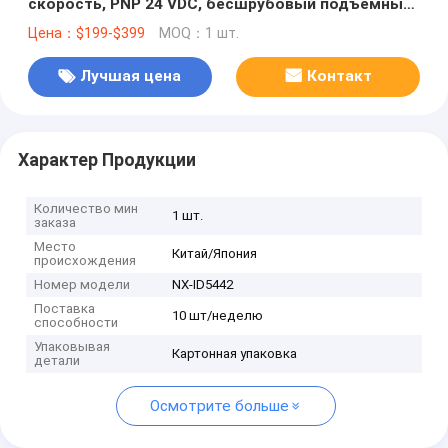
скорость, PNP 24 VDC, бесшрубовый подъемный
разъем, ширина 12 мм
Цена：$199-$399
MOQ：1 шт.
ProgrammableLogicController
Лучшая цена
Контакт
Характер Продукции
Количество мин
1 шт.
заказа
Место
Китай/Япония
происхождения
Номер модели
NX-ID5442
Поставка
10 шт/неделю
способности
Упаковывая
Картонная упаковка
детали
Осмотрите больше