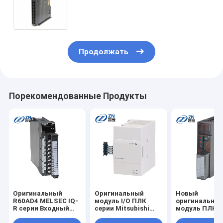
PNP 24 VDC, бесшрубовый
подъемный разъем, ширина 12
мм ProgrammableLogicController
Продолжать
Порекомендованные Продукты
Оригинальный
Оригинальный
Новый
R60AD4 MELSEC IQ-
модуль I/O ПЛК
оригинальны
R серии Входный
серии Mitsubishi
модуль ПЛК C
модуль PLC R60AD4
FX3U FX3U-4DA
A1SJ61QBT11