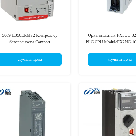
5069-L350ERMS2 Контроллер
Оригинальный FX3UC-3
безопасности Compact
PLC CPU ModuleFX2NC-1
GuardLogix5380 ПЛК 5069-
FX2NC-16MT-DSS FX2N
306ERMS2 5069-L310ERMS2 5069-
D/UL FX2NC-64MT-DSS
Лучшая цена
Лучшая цена
320ERMS2 5069-L330ERMS2 5069-
96MT-D/UL FX2NC-96
340ERMS2 5069-L380ERMS2 5069-
FX2NC-16MR-T-DS FX3UC
L3100ERMS2 5069-Л306ЭРМС3
FX3UC-32MT-LT-2 FX3U
DSS