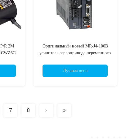
P/R 2M
Оригинальный новый MR-J4-100B
2-CWZ6C
усилитель сервопривода переменного
E E6B2-
тока MR-J4-10B MR-J4-20B MR-J4-
A2-CWZ3C
40B MR-J4-60B MR-J4-70B MR-J4-
Лучшая цена
C E6A2-
200B MR-J4-350B MR-J4-500B MR-J4-
2-CS3C
700B MR-J4-11KB MR-J4-15КБ MR-
6A2-CS5C
J4-22КБ MR-J4-10A
WZ5B
7
8