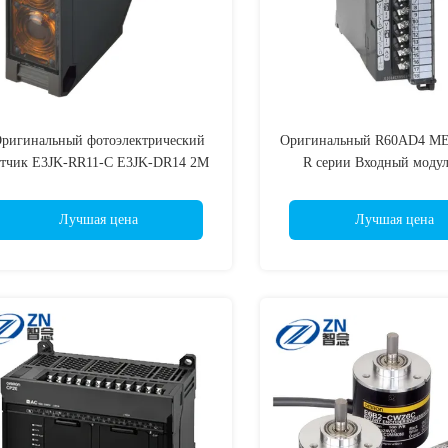
ригинальный фотоэлектрический
Оригинальный R60AD4 ME
атчик E3JK-RR11-C E3JK-DR14 2M
R серии Входный моду
M E3JK-RR11 2M E3JK-RR12-C 2M
R60AD4 R60ADV8 R6
E3JK-RR12 2M E3JK-RR13-C 2M
R60ADH4 R60ADI8-HA R
Лучшая цена
Лучшая цена
E3JK-RR13 2M E3JK-TR11-C 2M
R60AD16-G R60AD6-DG
E3JK-TR11 2M E3JK-TR12-C 2M
R60DAV8 R60DAI8 R6
E3JK-TR12 2M E3JK-TR13-C 2M
R60DA8-G R60DA16-G R