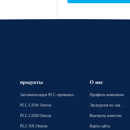
продукты
О нас
Автоматизация PLC промышлен
Профиль компании
ная
PLC CJ1W Omron
Экскурсия по завод
у
PLC CJ2M Omron
Контроль качества
PLC NX Omron
Карта сайта