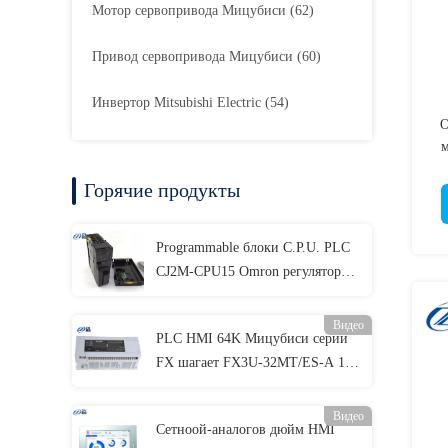
Мотор сервопривода Мицубиси
(62)
Привод сервопривода Мицубиси
(60)
Инвертор Mitsubishi Electric
(54)
О
м
Горячие продукты
6
Programmable блоки C.P.U. PLC
6
CJ2M-CPU15 Omron регулятора
логики
Видео
PLC HMI 64K Мицубиси серии
FX шагает FX3U-32MT/ES-A 100
- AC 240V
Видео
Сетноой-аналогов дюйм HMI