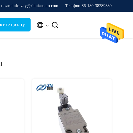
почте info-zny@zhinianauto.com
Телефон 86-180-38289380


осите цитату
ы