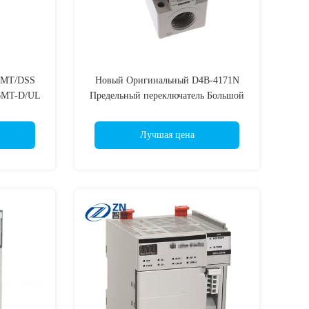
2MT/DSS
Новый Оригинальный D4B-4171N
6MT-D/UL
Предельный переключатель Большой
C-64MT-
запас Готовый к отгрузке D4B-4111N
 FX2NC-
D4B-4113N D4B-4115N D4B-4116N
Лучшая цена
MT-DSS
D4B-4117N D4B-4170N D4B-4181N
-32MT-LT
D4B-4511N D4B-4513N D4B-4515N
C-64MT-
D4B-4516N D4B-4517N D4B-4570N