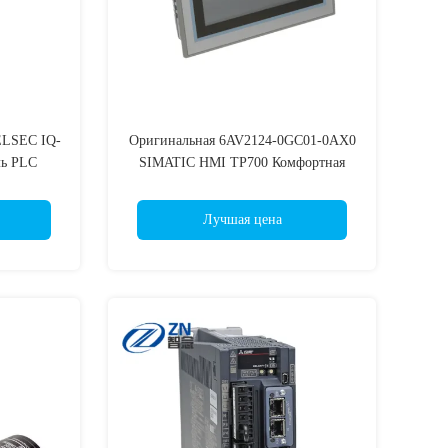
LSEC IQ-
Оригинальная 6AV2124-0GC01-0AX0
ль PLC
SIMATIC HMI TP700 Комфортная
0ADI8
панель 6AV2124-0GC01-0AX0
60AD8-G
6AV2124-0JC01-0AX0 6AV2124-
Лучшая цена
 R60DA4
0QC02-0AX1 6AV2124-0UC02-0AX1
0DAH4
6AV2124-0XC02-0AX1 6AV2124-
60AD4DA2
1DC01-0AX1