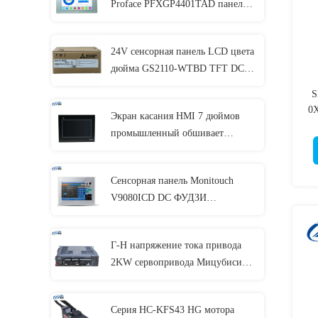
Proface PFXGP4401TAD панели
7,5 интерфейса оператора
24V сенсорная панель LCD цвета
дюйма GS2110-WTBD TFT DC
Мицубиси HMI 10
S
0
Экран касания HMI 7 дюймов
ПЛ
промышленный обшивает
1
панелями взаимодействующее
NB10W-TW01B с руководством
2
Сенсорная панель Monitouch
V9080ICD DC ФУДЗИ
электрическая HMI 24V серии V9
рабочая
Г-Н напряжение тока привода
2KW сервопривода Мицубиси
мотора MR-J4-200B серии J4
стандартное
Серия HC-KFS43 HG мотора