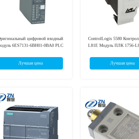
ригинальный цифровой входный
ControlLogix 5580 Контрол
одуль 6ES7131-6BH01-0BA0 PLC
L81E Модуль ПЛК 1756-L8
модуль 6ES7131-6BH01-0BA0
L83E 1756-L84E 1756-L8
6ES7131-6BF01-0BA0 6ES7131-
L85-L81E-NSE 1756-L82E-
Лучшая цена
Лучшая цена
BH01-2BA0 6ES7131-6BF01-0AA0
L83E-NSE 1756-L84E-NS
6ES7131-6BH00-0CA0 6ES7131-
L85E-NSE 1756-L81EK 17
BF00-0CA0 6ES7131-6BF00-0DA0
1756-L82EK 1756-L