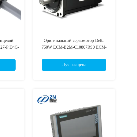
онцевой
Оригинальный сервомотор Delta
27-P D4C-
750W ECM-E2M-C10807RS0 ECM-
-P D4C-
E2M-C10602RS0 ECM-E2M-
 D4C-1202
C10602SS0 ECM-E2M-C10604RS0
Лучшая цена
250 D4C-
ECM-E2M-C10604SS0 ECM-E2M-
D4C-3220
C10604SS0 ECM-E2M-C10804RS0
ECM-E2M-C10804SS0 ECM-E2M-
C10804SS0 ECM-E2M-C10804SS0
ECM-E2M-C10807SS0