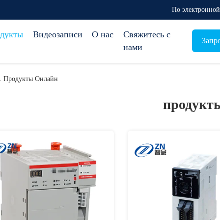
По электронной 
дукты
Видеозаписи
О нас
Свяжитесь с
Запр
нами
td. Продукты Онлайн
продукт