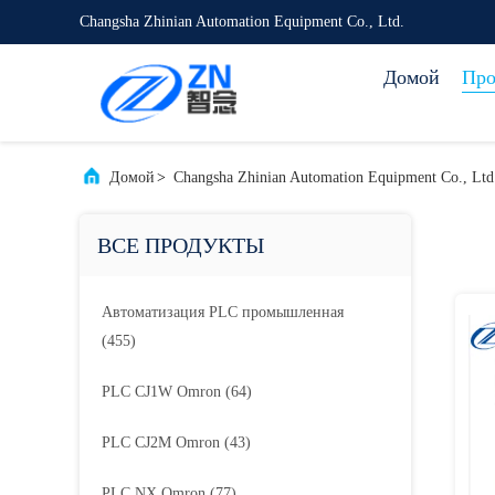
Changsha Zhinian Automation Equipment Co., Ltd.
Домой
Про
Домой
>
Changsha Zhinian Automation Equipment Co., L
ВСЕ ПРОДУКТЫ
Автоматизация PLC промышленная
(455)
PLC CJ1W Omron
(64)
PLC CJ2M Omron
(43)
PLC NX Omron
(77)