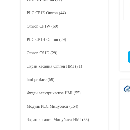
PLC CP1E Omron
(44)
Omron CP1W
(60)
PLC CP1H Omron
(29)
Omron CS1D
(29)
L
L
L
Экран касания Omron HMI
(71)
hmi proface
(59)
Фудзи электрическое HMI
(55)
Модуль PLC Мицубиси
(154)
Экран касания Мицубиси HMI
(55)