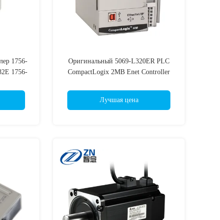
лер 1756-
Оригинальный 5069-L320ER PLC
2E 1756-
CompactLogix 2MB Enet Controller
5E 1756-
5069-L306ER 5069-L310ER 5069-
NSE 1756-
L320ER 5069-L330ER 5069-L340ER
Лучшая цена
E 1756-
5069-L350ER 5069-L380ER 5069-
56-L82EK
L3100ER 5069-L310ERM 5069-
83EK
L320ERM 5069-L320ERM 5069-
L330ERM