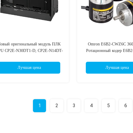
овый оригинальный модуль ПЛК
Omron E6B2-CWZ6C 360
U CP2E-N30DT1-D, CP2E-N14DT-
Ротационный кодер E6B
 CP2E-N14DT1-D, CP2E-N20DT-D,
E6B2-CWZ5B E6B2-CWZ3
CP2E-N20DT1-D, CP2E-N30DR-A,
CWZ3E E6B2-CWZ1X E6
Лучшая цена
Лучшая цена
CP2E-N30DR-D, CP2E-N30DT-D,
E6A2-CWZ3E E6A2-CWZ5
P2E-N30DT1-D, CP2E-N30DT1-D,
CW3C E6A2-CW3E E6A
CP2E-N40DR-A, CP2E-N40DR-D
E6A2-CS3E E6A2-CS3E E
E6C2-CWZ6C E6C2-C
1
2
3
4
5
6