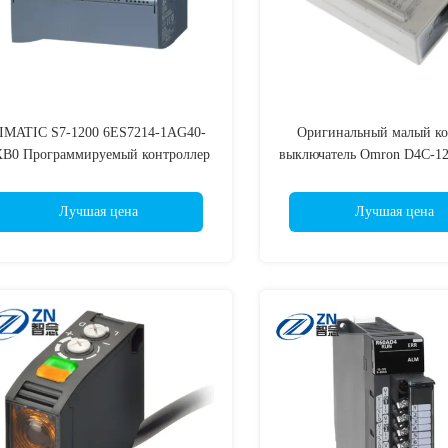
IMATIC S7-1200 6ES7214-1AG40-
Оригинальный малый к
XB0 Программируемый контроллер
выключатель Omron D4C-12
К 6ES7214-1BG40-0XB0 6ES7215-
1220 D4C-1224 D4C-1227
AG40-0XB0 6ES7215-1BG40-0XB0
1229-P D4C-1231 D4C-1201
Лучшая цена
Лучшая цена
6ES7212-1AE40-0XB0 6ES7515-
D4C-1203 D4C-1210 D4C-1
AM02-0AB0 6ES7511-1AK02-0AB0
1260 D4C-1320 D4C-2220 
6ES7288-1ST40-0AA0
D4C-4220