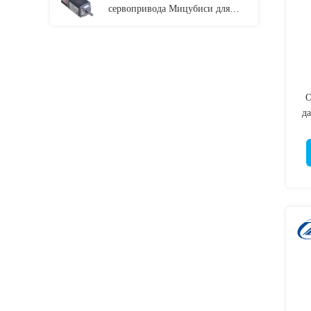
сервопривода Мицубиси для
безконтактных переключателей
О
д
2