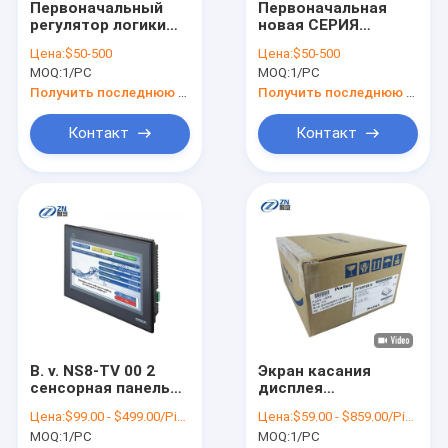
Первоначальный
Первоначальная
О нас
регулятор логики
новая СЕРИЯ
PLC CJ1W-ID211
инвертора FR-E840-
Цена:
$50-500
Цена:
$50-500
OMRON
0095-4-60 FR-E800
Экскурсия по заводу
MOQ:
1/PC
MOQ:
1/PC
Programmable
3.7KW Mitsubishi
Electric
Получить последнюю цену
Получить последнюю цену
Контроль качества
Контакт
Контакт
Свяжитесь с нами
Запросите цитату
Автоматизация PLC промышленная
PLC CJ1W Omron
B. v. NS8-TV 00 2
Экран касания
PLC CJ2M Omron
сенсорная панель
дисплея
шатона HMI
PFXGP4401WADW
PLC NX Omron
Цена:
$99.00 - $499.00/Pieces
Цена:
$59.00 - $859.00/Pieces
приборов
HMI DC 24V Proface
MOQ:
1/PC
MOQ:
1/PC
человеческого
7 дюймов