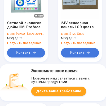
Сетноой-аналогов
24V сенсорная
дюйм HMI Proface
панель LCD цвета
PFXGP4401TAD
дюйма GS2110-
Цена:
$99.00 - $899.00/Pieces
Цена:
$120-$800
панели 7,5
WTBD TFT DC
MOQ:
1/PC
MOQ:
1/PC
интерфейса
Мицубиси HMI 10
оператора
Получить последнюю цену
Получить последнюю цену
Контакт
Контакт
Экономьте свое время
Позвольте нам связаться с вами с
лучшими продуктами.
Дайте ваше требование