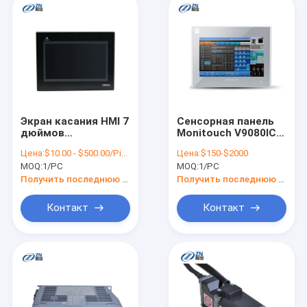
Экран касания HMI 7
Сенсорная панель
дюймов
Monitouch V9080ICD
промышленный
DC ФУДЗИ
Цена:
$10.00 - $500.00/Pieces
Цена:
$150-$2000
обшивает панелями
электрическая HMI
MOQ:
1/PC
MOQ:
1/PC
взаимодействующее
24V серии V9
NB10W-TW01B с
рабочая
Получить последнюю цену
Получить последнюю цену
руководством
Контакт
Контакт