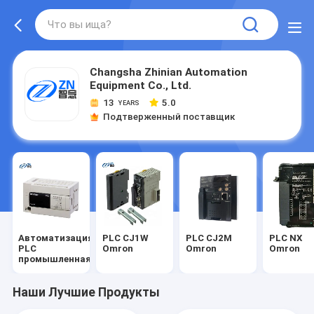
Changsha Zhinian Automation
Equipment Co., Ltd.
13
5.0
YEARS
Подтверженный поставщик
Автоматизация
PLC CJ1W
PLC CJ2M
PLC NX
PLC
Omron
Omron
Omron
промышленная
Наши Лучшие Продукты