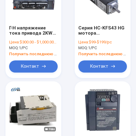
Г-Н напряжение
Серия HC-KFS43 HG
тока привода 2KW
мотора
сервопривода
сервопривода
Цена:
$300.00 - $1,000.00/Sets
Цена:
$99-$199/pc
Мицубиси мотора
Мицубиси для
MOQ:
1/PC
MOQ:
1/PC
MR-J4-200B серии
безконтактных
J4 стандартное
переключателей
Получить последнюю цену
Получить последнюю цену
Контакт
Контакт
Домой
Продукты
Видеозаписи