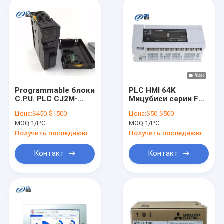
Programmable блоки
PLC HMI 64K
C.P.U. PLC CJ2M-
Мицубиси серии FX
CPU15 Omron
шагает FX3U-
Цена:
$450-$1500
Цена:
$50-$500
регулятора логики
32MT/ES-A 100 - AC
MOQ:
1/PC
MOQ:
1/PC
240V
Получить последнюю цену
Получить последнюю цену
Контакт
Контакт