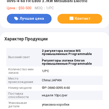
0095-4-60 FR-E800 3.7KW Mitsubishi Electric
Цена：$50-500
MOQ：1/PC
Лучшая цена
Контакт
Характер Продукции
2 регулятора логики MS
промышленных Programmable
Высокий свет
,
Регуляторы логики Omron
промышленные Programmable
Количество мин
1/PC
заказа
Место
China/JAPAN
происхождения
Номер модели
ФР-Э840-0095-4-60
Поставка
неделя 10pc/per
способности
Упаковывая
упаковка коробки
детали