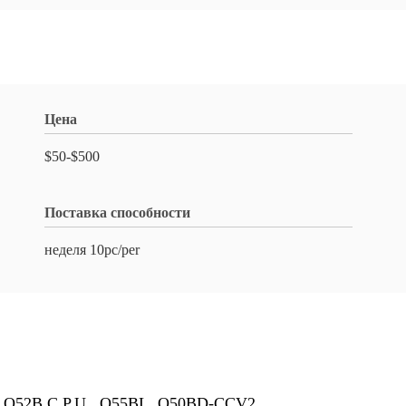
Цена
$50-$500
Поставка способности
неделя 10pc/per
 Q52B C.P.U., Q55BL, Q50BD-CCV2