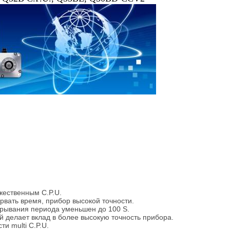
ественным C.P.U.
рвать время, прибор высокой точности.
ывания периода уменьшен до 100 S.
й делает вклад в более высокую точность прибора.
и multi C.P.U.