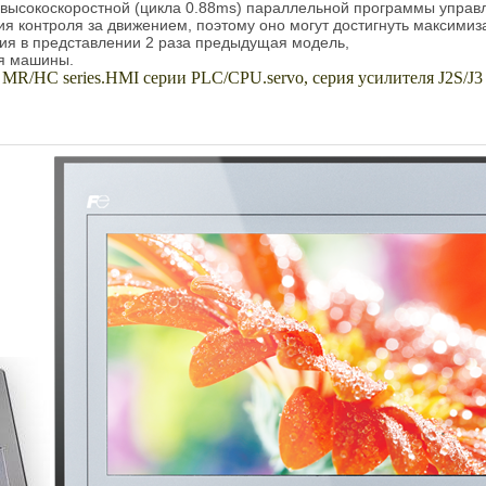
. высокоскоростной (цикла 0.88ms) параллельной программы управ
ация контроля за движением, поэтому оно могут достигнуть максими
ния в представлении 2 раза предыдущая модель,
ия машины.
р MR/HC series.HMI серии PLC/CPU.servo, серия усилителя J2S/J3