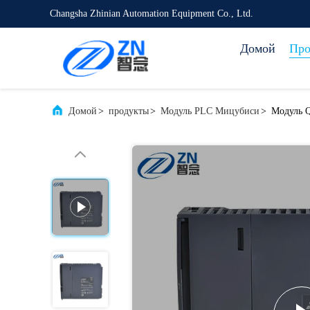
Changsha Zhinian Automation Equipment Co., Ltd.
Домой
Про
Домой
>
продукты
>
Модуль PLC Мицубиси
>
Модуль 