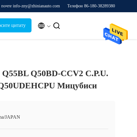
почте info-zny@zhinianauto.com
Телефон 86-180-38289380


осите цитату
 Q55BL Q50BD-CCV2 C.P.U.
q Q50UDEHCPU Мицубиси
na/JAPAN