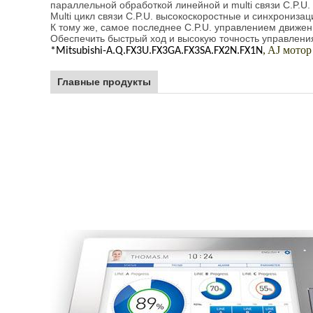
параллельной обработкой линейной и multi связи C.P.U
Multi цикл связи C.P.U. высокоскоростные и синхрониз
К тому же, самое последнее C.P.U. управлением движе
Обеспечить быстрый ход и высокую точность управлен
, AJ мото
*Mitsubishi-A.Q.FX3U.FX3GA.FX3SA.FX2N.FX1N
Главные продукты