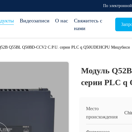
По электронной 
дукты
Видеозаписи
О нас
Свяжитесь с
Запр
нами
Q52B Q55BL Q50BD-CCV2 C.P.U. серии PLC q Q50UDEHCPU Мицубиси
Модуль Q52B
серии PLC 
Место
Chi
происхождения
Фирменное