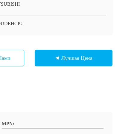
TSUBISHI
0UDEHCPU
Нами
Лучшая Цена
MPN: