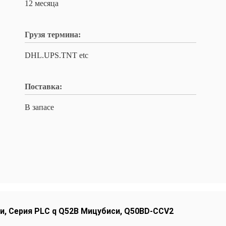
12 месяца
Грузя термина:
DHL.UPS.TNT etc
Поставка:
В запасе
и
,
Серия PLC q Q52B Мицубиси
,
Q50BD-CCV2