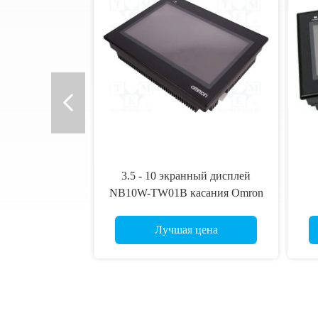
3.5 - 10 экранный дисплей
NB10W-TW01B касания Omron
HMI черноты дюйма
ос
Лучшая цена