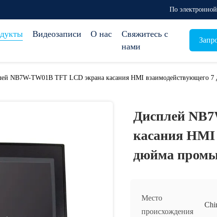
По электронной 
дукты
Видеозаписи
О нас
Свяжитесь с
Запр
нами
лей NB7W-TW01B TFT LCD экрана касания HMI взаимодействующего 7
Дисплей NB7
касания HMI
дюйма пром
Место
Chi
происхождения