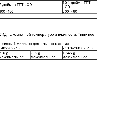
10,1 дюйма TFT
7 дюймов TFT LCD
LCD
800×480
800×480
СИД на комнатной температуре и влажности. Типичное
жизнь: 1 миллион деятельност касания
148×202×46
210.8×268.8×54.0
710 g
715 g
1 545 g
максимальное.
максимальное.
максимальное.