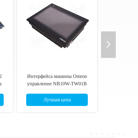
2
Интерфейса машины Omron
а
управление NB10W-TW01B
а
панели HMI человеческого
Лучшая цена