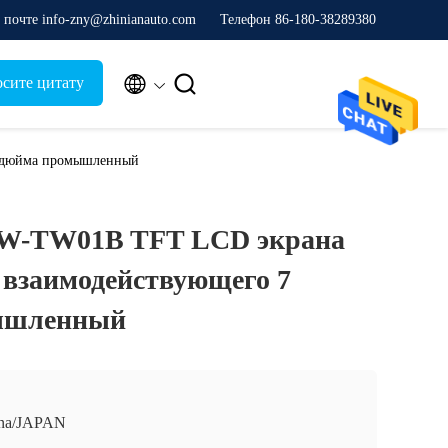
почте info-zny@zhinianauto.com
Телефон 86-180-38289380


осите цитату
 дюйма промышленный
W-TW01B TFT LCD экрана
 взаимодействующего 7
ышленный
na/JAPAN