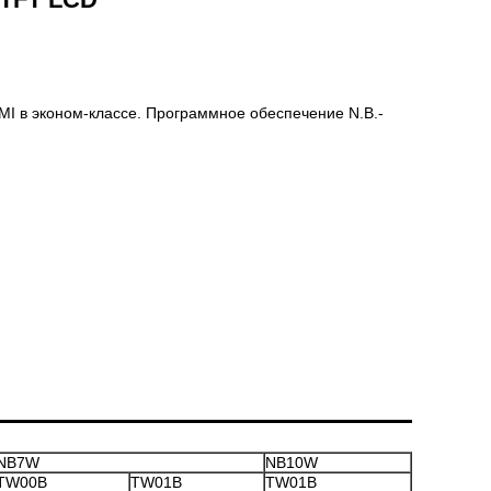
MI в эконом-классе. Программное обеспечение N.B.-
NB7W
NB10W
TW00B
TW01B
TW01B