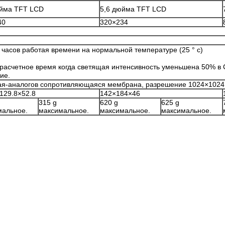
юйма TFT LCD
5,6 дюйма TFT LCD
40
320×234
 часов работая времени на нормальной температуре (25
°
c)
 расчетное время когда светящая интенсивность уменьшена 50% в 
ие.
я-аналогов сопротивляющаяся мембрана, разрешение 1024×1024, 
129.8×52.8
142×184×46
315 g
620 g
625 g
мальное.
максимальное.
максимальное.
максимальное.