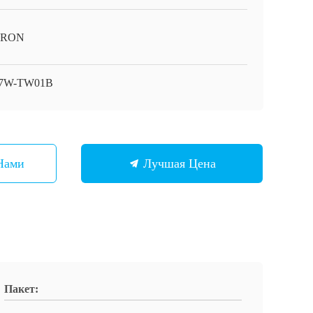
RON
7W-TW01B
Нами
Лучшая Цена
Пакет: