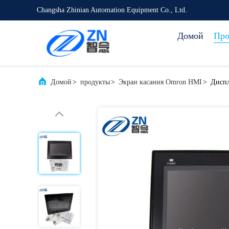
Changsha Zhinian Automation Equipment Co., Ltd.
Домой
Про
Домой
>
продукты
>
Экран касания Omron HMI
>
Дисп