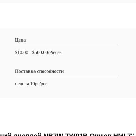
Цена
$10.00 - $500.00/Pieces
Поставка способности
неделя 10pc/per
щий дисплей NB7W-TW01B Omron HMI 7"