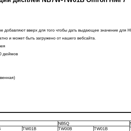
ые добавляют вверх для того чтобы дать выдающее значение для H
тно и может быть загружено от нашего вебсайта.
лея
10 дюймов
венная)
NB5Q
B
TW01B
TW00B
TW01B