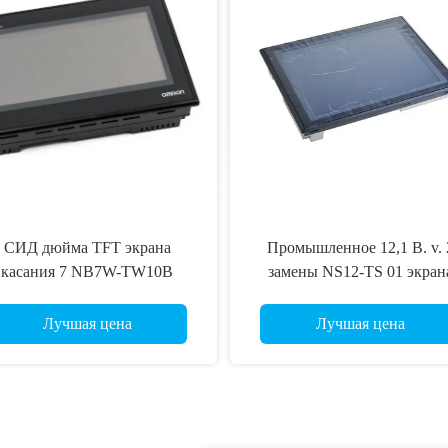
СИД дюйма TFT экрана
Промышленное 12,1 B. v. 
касания 7 NB7W-TW10B
замены NS12-TS 01 экран
Omron промышленное HMI
касания Omron HMI стекл
вещает контржурным светом
дюйма
Лучшая цена
Лучшая цена