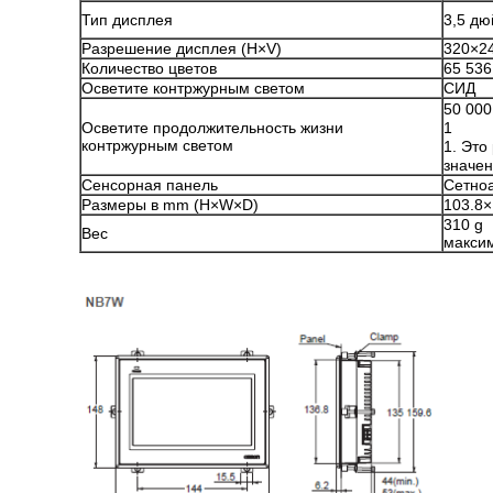
Тип дисплея
3,5 д
Разрешение дисплея (H×V)
320×2
Количество цветов
65 536
Осветите контржурным светом
СИД
50 000
Осветите продолжительность жизни
1
контржурным светом
1.
Это
значен
Сенсорная панель
Сетноа
Размеры в mm (H×W×D)
103.8×
310 g
Вес
макси