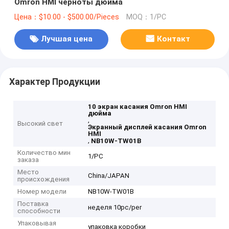
Omron HMI черноты дюйма
Цена：$10.00 - $500.00/Pieces
MOQ：1/PC
Лучшая цена
Контакт
Характер Продукции
10 экран касания Omron HMI
дюйма
,
Высокий свет
Экранный дисплей касания Omron
HMI
,
NB10W-TW01B
Количество мин
1/PC
заказа
Место
China/JAPAN
происхождения
Номер модели
NB10W-TW01B
Поставка
неделя 10pc/per
способности
Упаковывая
упаковка коробки