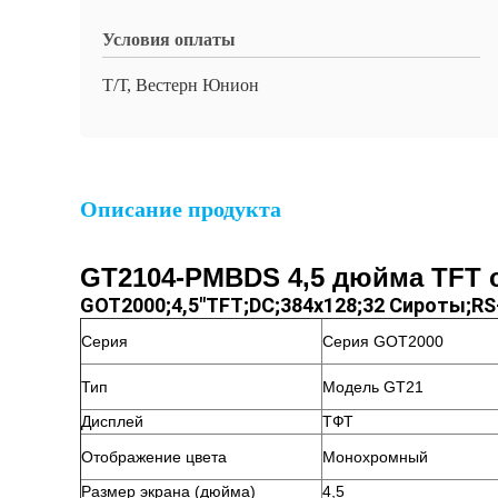
Условия оплаты
Т/Т, Вестерн Юнион
Описание продукта
GT2104-PMBDS 4,5 дюйма TFT 
GOT2000;4,5"TFT;DC;384x128;32 Сироты;RS
Серия
Серия GOT2000
Тип
Модель GT21
Дисплей
ТФТ
Отображение цвета
Монохромный
Размер экрана (дюйма)
4,5