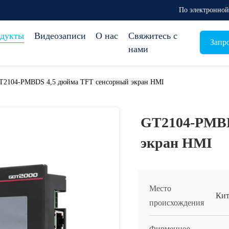
По электронной 
дукты
Видеозаписи
О нас
Свяжитесь с
Запр
нами
T2104-PMBDS 4,5 дюйма TFT сенсорный экран HMI
GT2104-PMBD
экран HMI
Место
Кит
происхождения
Фирменное