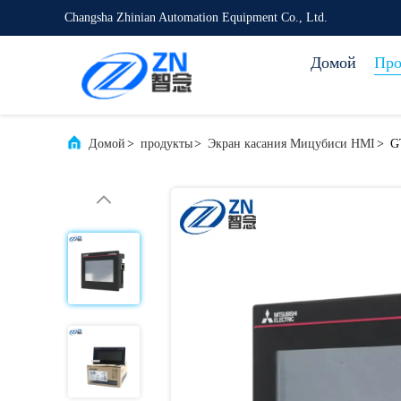
Changsha Zhinian Automation Equipment Co., Ltd.
Домой
Про
Домой
>
продукты
>
Экран касания Мицубиси HMI
>
G