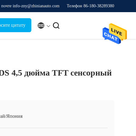
почте info-zny@zhinianauto.com
Телефон 86-180-38289380


осите цитату
S 4,5 дюйма TFT сенсорный
ай/Япония