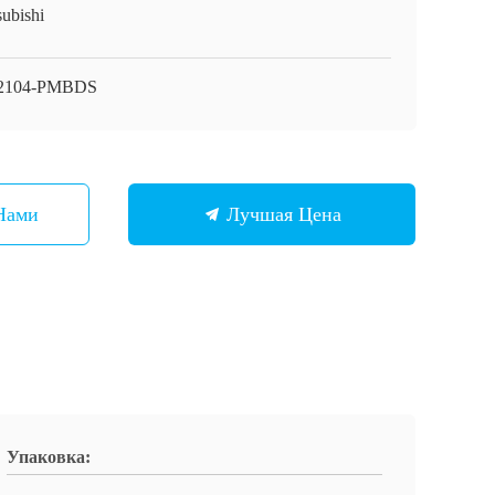
subishi
2104-PMBDS
Нами
Лучшая Цена
Упаковка: