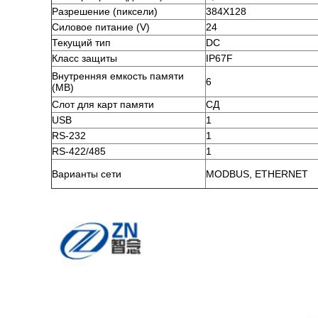
Разрешение (пиксели)
384X128
Силовое питание (V)
24
Текущий тип
DC
Класс защиты
IP67F
Внутренняя емкость памяти
6
(MB)
Слот для карт памяти
СД
USB
1
RS-232
1
RS-422/485
1
Варианты сети
MODBUS, ETHERNET