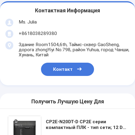
Контактная Информация
Ms. Julia
+8618038289380
Здание Room1504,6th, Таймс-сквер GaoSheng,
дорога zhongYiyi No.798, район Yuhua, город Чанши,
Хунань, Китай
Контакт
Получить Лучшую Цену Для
CP2E-N20DT-D CP2E серии
компактный ПЛК - тип сети; 12 DI,
8DO; выход NPN; источник