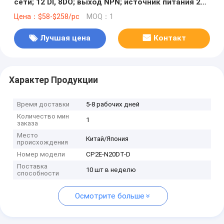
сети; 12 DI, 8DO; выход NPN; источник питания 24
VDC; 10 kStep Программа памяти на складе
Цена：$58-$258/pc
MOQ：1
Лучшая цена
Контакт
Характер Продукции
Время доставки
5-8 рабочих дней
Количество мин
1
заказа
Место
Китай/Япония
происхождения
Номер модели
CP2E-N20DT-D
Поставка
10 шт в неделю
способности
Осмотрите больше