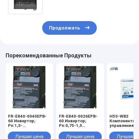
питания 24 VDC; 10 kStep
Программа памяти на складе
Продолжать
Порекомендованные Продукты
FR-E840-0040EPB-
FR-E840-0026EPB-
H5S-WB2
60 Инвертор;
60 Инвертор;
Компоненты
Pn:1,5-
Pn:0,75-1,5
управления
2,2кВт;3x380-
кВт;3x380-480В;в
Таймеры Рел
480В;In max:5,5А;
максимальном:3,5A;
времени
Лучшая цена
Лучшая цена
Лучшая ц