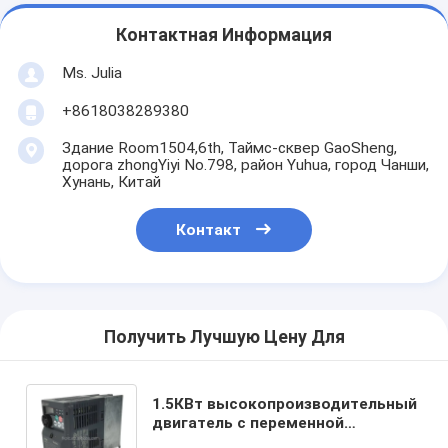
Контактная Информация
Ms. Julia
+8618038289380
Здание Room1504,6th, Таймс-сквер GaoSheng,
дорога zhongYiyi No.798, район Yuhua, город Чанши,
Хунань, Китай
Контакт
Получить Лучшую Цену Для
1.5КВт высокопроизводительный
двигатель с переменной
частотой FR-D720S-1.5K-CHT