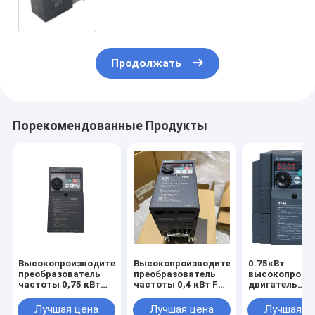
Инвертор VFD Новый в коробке
Хорошая цена и количество
Продолжать
Порекомендованные Продукты
Высокопроизводительный
Высокопроизводительный
0.75кВт
преобразователь
преобразователь
высокопроиз
частоты 0,75 кВт
частоты 0,4 кВт FR-
двигатель
FR-D720S-0,75K-
D720S-0,4K-CHT
переменной
CHT Инвертор VFD
Инвертор VFD
частоты FR-D
Лучшая цена
Лучшая цена
Лучшая ц