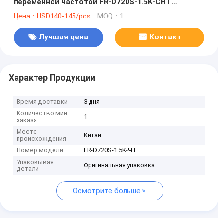
переменной частотой FR-D720S-1.5K-CHT
Инвертор VFD Новый в коробке Хорошая цена и
Цена：USD140-145/pcs
MOQ：1
количество
Лучшая цена
Контакт
Характер Продукции
Время доставки
3 дня
Количество мин
1
заказа
Место
Китай
происхождения
Номер модели
FR-D720S-1.5K-ЧТ
Упаковывая
Оригинальная упаковка
детали
Осмотрите больше