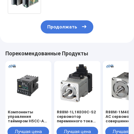
рельсе DIN, без сертификации EAC
на складе
Продолжать
Порекомендованные Продукты
Компоненты
R88M-1L1K030C-S2
R88M-1M4003
управления
сервомотор
AC сервомото
таймером H5CC-AD
переменного тока
совершенно 
H5CC
мощностью 1 кВт
из серии 1S,
Лучшая цена
Лучшая цена
Лучшая ц