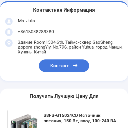
Контактная Информация
Ms. Julia
+8618038289380
Здание Room1504,6th, Таймс-сквер GaoSheng,
дорога zhongYiyi No.798, район Yuhua, город Чанши,
Хунань, Китай
Контакт
Получить Лучшую Цену Для
S8FS-G15024CD Источник
питания, 150 Вт, вход 100-240 ВАК,
24 ВДК, выход 6,5 А, установка на