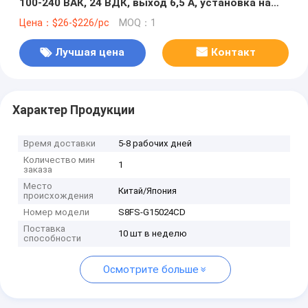
100-240 ВАК, 24 ВДК, выход 6,5 А, установка на
рельсе DIN, без сертификации EAC на складе
Цена：$26-$226/pc
MOQ：1
Лучшая цена
Контакт
Характер Продукции
Время доставки
5-8 рабочих дней
Количество мин
1
заказа
Место
Китай/Япония
происхождения
Номер модели
S8FS-G15024CD
Поставка
10 шт в неделю
способности
Осмотрите больше