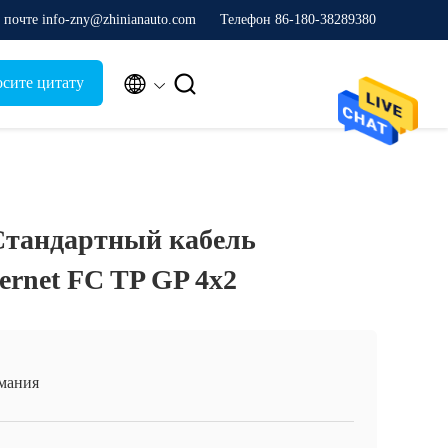
почте info-zny@zhinianauto.com
Телефон 86-180-38289380


осите цитату
Стандартный кабель
hernet FC TP GP 4x2
мания