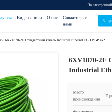
По электронной 
дукты
Видеозаписи
О нас
Свяжитесь с
Запр
нами
я
>
6XV1870-2E Стандартный кабель Industrial Ethernet FC TP GP 4x2
6XV1870-2E 
Industrial Et
Место
Гер
происхождения
Фирменное