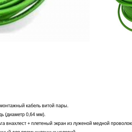
монтажный кабель витой пары.
ь (диаметр 0,64 мм).
га внахлест + плетеный экран из луженой медной проволок