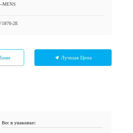
E--MENS
V1870-2E
Нами
Лучшая Цена
Вес в упаковке: