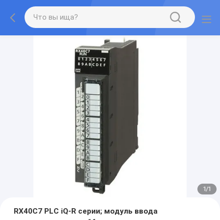
1
/
1
RX40C7 PLC iQ-R серии; модуль ввода