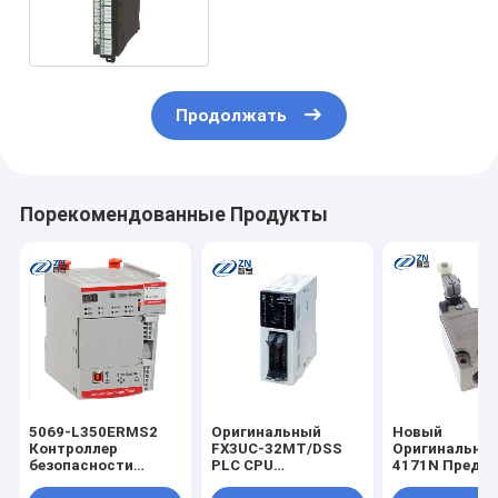
тока, 16 точек
Продолжать
Порекомендованные Продукты
5069-L350ERMS2
Оригинальный
Новый
Контроллер
FX3UC-32MT/DSS
Оригинальный
безопасности
PLC CPU
4171N Преде
Compact
ModuleFX2NC-
переключате