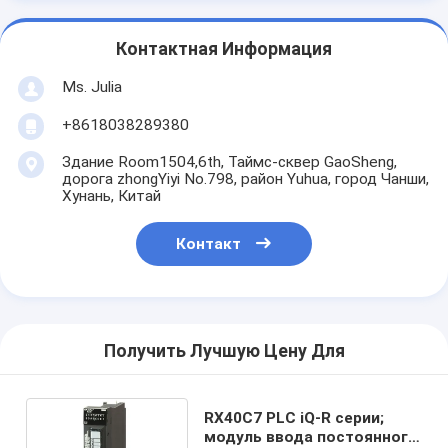
Контактная Информация
Ms. Julia
+8618038289380
Здание Room1504,6th, Таймс-сквер GaoSheng,
дорога zhongYiyi No.798, район Yuhua, город Чанши,
Хунань, Китай
Контакт
Получить Лучшую Цену Для
RX40C7 PLC iQ-R серии;
модуль ввода постоянного