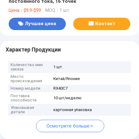
постоянного тока, 16 точек
Цена：$9.9-$99
MOQ：1 шт.
Лучшая цена
Контакт
Характер Продукции
Количество мин
1 шт.
заказа
Место
Китай/Япония
происхождения
Номер модели
RX40C7
Поставка
10 шт/неделю
способности
Упаковывая
картонная упаковка
детали
Осмотрите больше