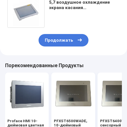
5,7 воздушное охлаждение
экрана касания
PFXGP4301TADC PLC Proface
HMI дюйма естественное
Продолжать
Порекомендованные Продукты
Proface HMI 10-
PFXST6500WADE,
PFXST6400WA
дюймовая цветная
10-дюймовый
сенсорный