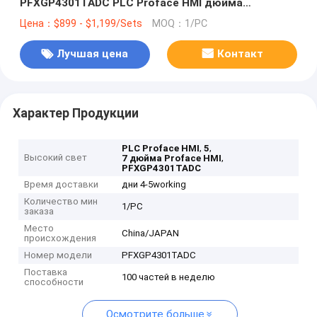
PFXGP4301TADC PLC Proface HMI дюйма
естественное
Цена：$899 - $1,199/Sets
MOQ：1/PC
Лучшая цена
Контакт
Характер Продукции
,
,
PLC Proface HMI
5
Высокий свет
,
7 дюйма Proface HMI
PFXGP4301TADC
Время доставки
дни 4-5working
Количество мин
1/PC
заказа
Место
China/JAPAN
происхождения
Номер модели
PFXGP4301TADC
Поставка
100 частей в неделю
способности
Осмотрите больше